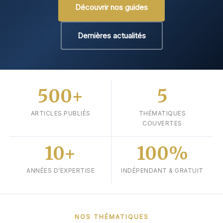
Découvrir nos guides
Dernières actualités
500+
5
ARTICLES PUBLIÉS
THÉMATIQUES
COUVERTES
10+
100%
ANNÉES D’EXPERTISE
INDÉPENDANT & GRATUIT
NOS THÉMATIQUES