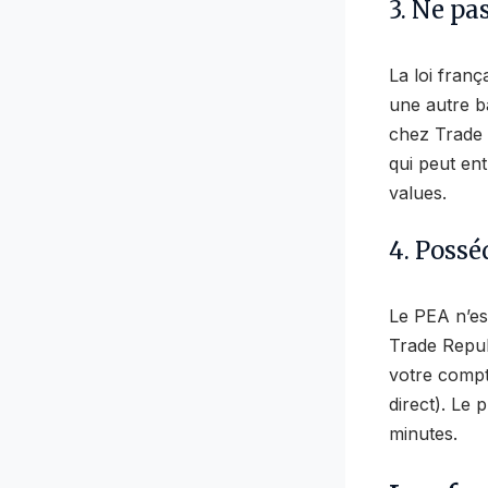
3. Ne pa
La loi franç
une autre b
chez Trade 
qui peut ent
values.
4. Poss
Le PEA n’es
Trade Repub
votre compte
direct). Le
minutes.