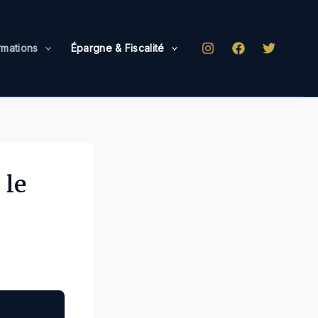
rmations
Épargne & Fiscalité
 le