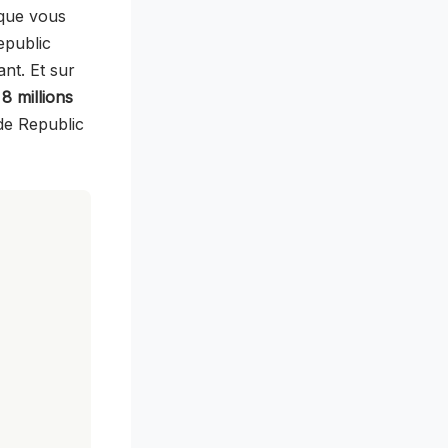
ique vous
epublic
nt. Et sur
c
8 millions
de Republic