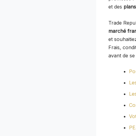
et des
plans
Trade Repu
marché fran
et souhaiti
Frais, condi
avant de se 
Po
Le
Le
Co
Vo
PE