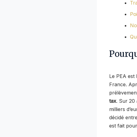
Tr
Poi
No
Qu
Pourqu
Le PEA est 
France. Apr
prélèvemen
tax
. Sur 20 
milliers d’
décidé entr
est fait pou