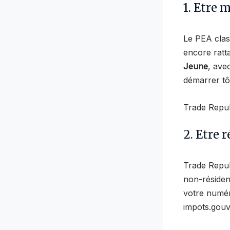
1. Etre 
Le PEA clas
encore ratt
Jeune
, ave
démarrer tôt
Trade Repub
2. Etre 
Trade Republ
non-résiden
votre numéro
impots.gouv.f