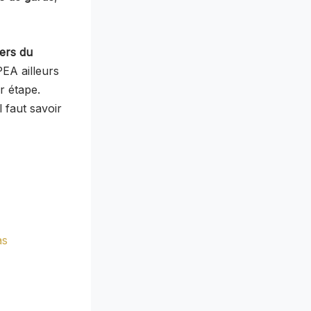
ers du
EA ailleurs
r étape.
l faut savoir
as