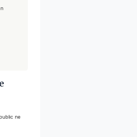
on
e
epublic ne