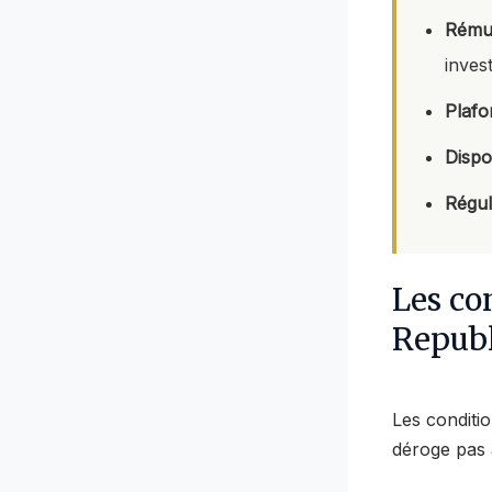
Rémun
invest
Plafo
Dispo
Régul
Les co
Republ
Les conditio
déroge pas 