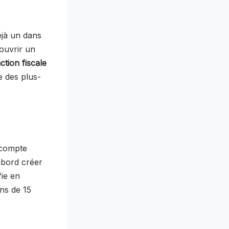
éjà un dans
ouvrir un
action fiscale
e des plus-
 compte
abord créer
fie en
ins de 15