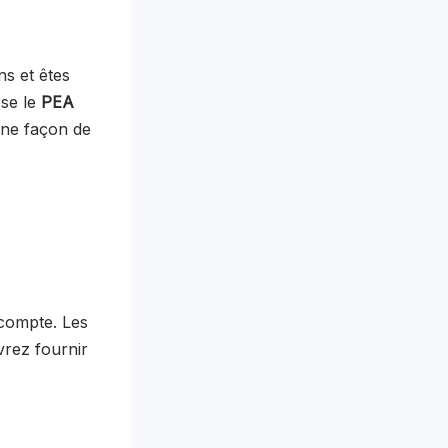
ns et êtes
ose le
PEA
ne façon de
 compte. Les
vrez fournir