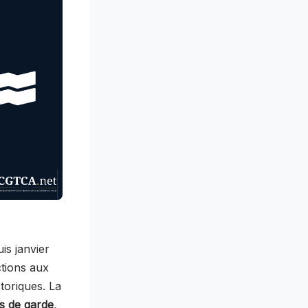
s janvier
tions aux
storiques. La
ts de garde
,