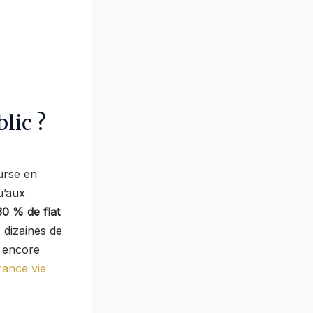
lic ?
urse en
u’aux
30 % de flat
 dizaines de
s encore
rance vie