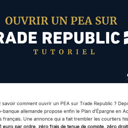
 savoir comment ouvrir un PEA sur Trade Republic ? Depui
o-banque allemande propose enfin le Plan d’Épargne en Ac
s français. Une annonce qui a fait trembler les courtiers hi
1 euro par ordre
,
zéro frais de tenue de compte
,
zéro droi